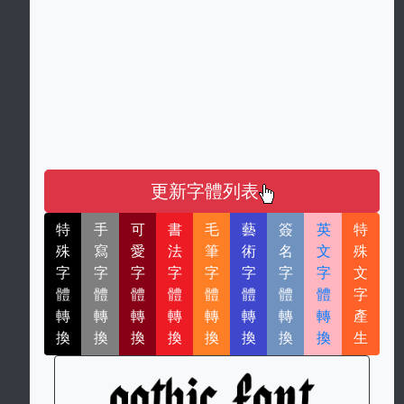
更新字體列表
特
手
可
書
毛
藝
簽
英
特
殊
寫
愛
法
筆
術
名
文
殊
字
字
字
字
字
字
字
字
文
體
體
體
體
體
體
體
體
字
轉
轉
轉
轉
轉
轉
轉
轉
產
換
換
換
換
換
換
換
換
生