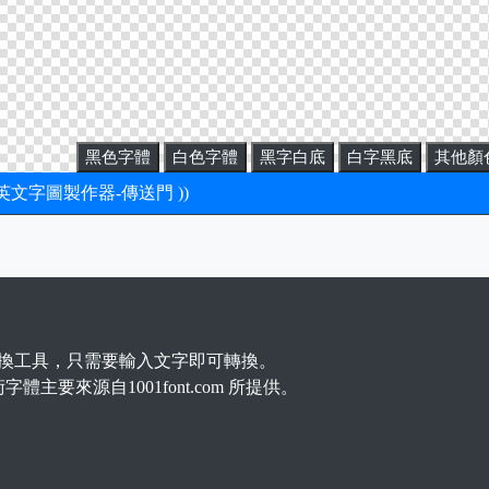
黑色字體
白色字體
黑字白底
白字黑底
其他顏
新英文字圖製作器-傳送門 ))
換工具，只需要輸入文字即可轉換。
字體主要來源自1001font.com 所提供。