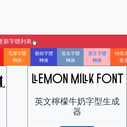
更新字體列表
毛筆字體
藝術字體
簽名字體
英文字體
特殊
轉換
轉換
轉換
轉換
產
英文檸檬牛奶字型生成
器