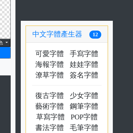
中文字體產生器
12
色
可愛字體
手寫字體
海報字體
娃娃字體
潦草字體
簽名字體
復古字體
少女字體
藝術字體
鋼筆字體
草寫字體
POP字體
書法字體
毛筆字體