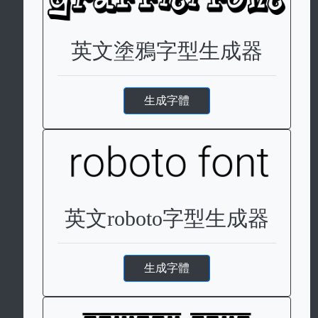
英文塗鴉字型生成器
生成字體
英文roboto字型生成器
生成字體