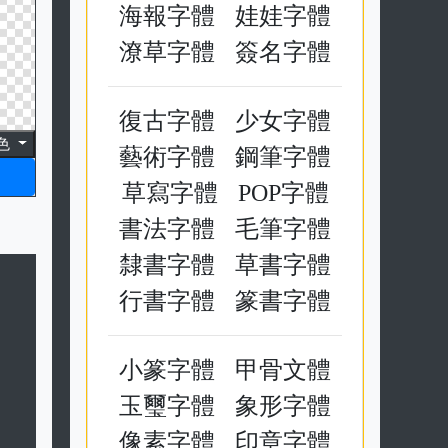
中文字體產生器
12
色
可愛字體
手寫字體
海報字體
娃娃字體
潦草字體
簽名字體
復古字體
少女字體
藝術字體
鋼筆字體
草寫字體
POP字體
書法字體
毛筆字體