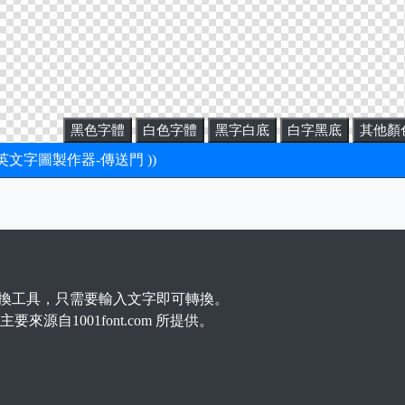
黑色字體
白色字體
黑字白底
白字黑底
其他顏
新英文字圖製作器-傳送門 ))
換工具，只需要輸入文字即可轉換。
要來源自1001font.com 所提供。