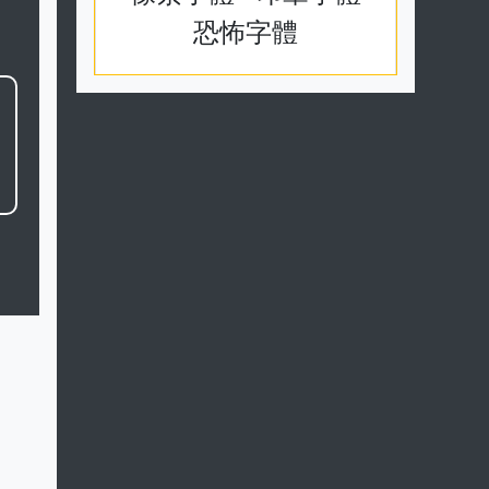
隸書字體
草書字體
行書字體
篆書字體
小篆字體
甲骨文體
玉璽字體
象形字體
像素字體
印章字體
恐怖字體