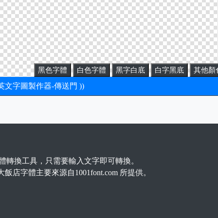
黑色字體
白色字體
黑字白底
白字黑底
其他顏
新英文字圖製作器-傳送門 ))
體轉換工具，只需要輸入文字即可轉換。
大飯店字體主要來源自1001font.com 所提供。