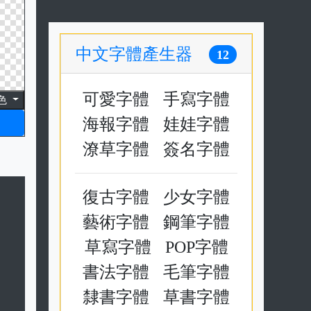
中文字體產生器
12
可愛字體
手寫字體
色
海報字體
娃娃字體
潦草字體
簽名字體
復古字體
少女字體
藝術字體
鋼筆字體
草寫字體
POP字體
書法字體
毛筆字體
隸書字體
草書字體