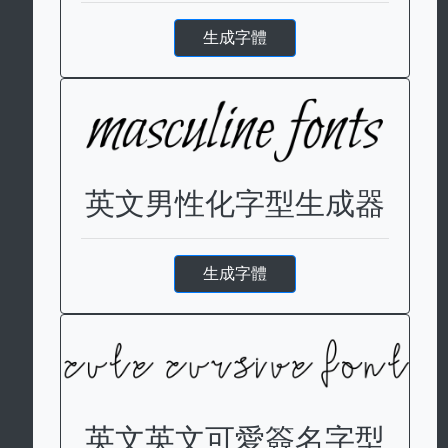
生成字體
英文男性化字型生成器
生成字體
英文英文可愛簽名字型