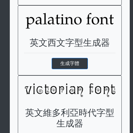
英文西文字型生成器
生成字體
英文維多利亞時代字型
生成器