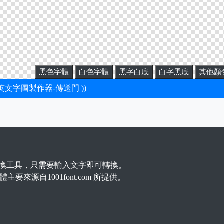
黑色字體
白色字體
黑字白底
白字黑底
其他顏
新英文字圖製作器-傳送門 ))
換工具，只需要輸入文字即可轉換。
主要來源自1001font.com 所提供。