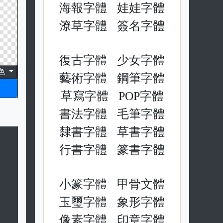
海報字體
娃娃字體
潦草字體
簽名字體
復古字體
少女字體
色
藝術字體
鋼筆字體
草寫字體
POP字體
書法字體
毛筆字體
隸書字體
草書字體
行書字體
篆書字體
小篆字體
甲骨文體
玉璽字體
象形字體
像素字體
印章字體