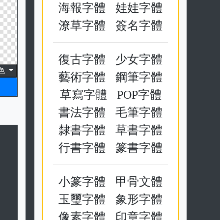
中文字體產生器
12
色
可愛字體
手寫字體
海報字體
娃娃字體
潦草字體
簽名字體
復古字體
少女字體
藝術字體
鋼筆字體
草寫字體
POP字體
書法字體
毛筆字體