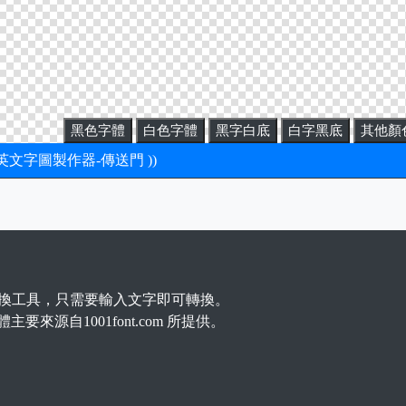
黑色字體
白色字體
黑字白底
白字黑底
其他顏
新英文字圖製作器-傳送門 ))
換工具，只需要輸入文字即可轉換。
主要來源自1001font.com 所提供。