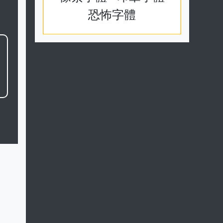
隸書字體
草書字體
行書字體
篆書字體
小篆字體
甲骨文體
玉璽字體
象形字體
像素字體
印章字體
恐怖字體