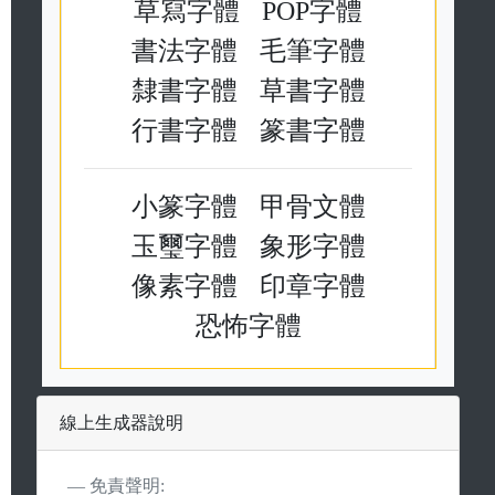
草寫字體
POP字體
書法字體
毛筆字體
隸書字體
草書字體
行書字體
篆書字體
小篆字體
甲骨文體
玉璽字體
象形字體
像素字體
印章字體
恐怖字體
線上生成器說明
免責聲明: