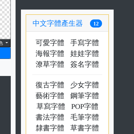
中文字體產生器
12
可愛字體
手寫字體
色
海報字體
娃娃字體
潦草字體
簽名字體
復古字體
少女字體
藝術字體
鋼筆字體
草寫字體
POP字體
書法字體
毛筆字體
隸書字體
草書字體