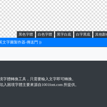
黑色字體
白色字體
黑字白底
白字黑底
其他顏
新英文字圖製作器-傳送門 ))
境字體轉換工具，只需要輸入文字即可轉換。
陷入困境字體主要來源自1001font.com 所提供。