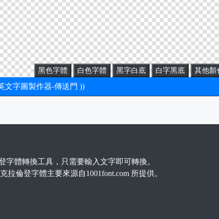
黑色字體
白色字體
黑字白底
白字黑底
其他顏
新英文字圖製作器-傳送門 ))
登字體轉換工具，只需要輸入文字即可轉換。
克拉倫登字體主要來源自1001font.com 所提供。