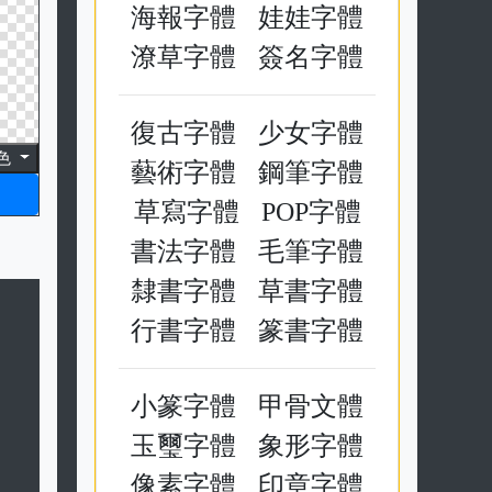
海報字體
娃娃字體
潦草字體
簽名字體
復古字體
少女字體
色
藝術字體
鋼筆字體
草寫字體
POP字體
書法字體
毛筆字體
隸書字體
草書字體
行書字體
篆書字體
小篆字體
甲骨文體
玉璽字體
象形字體
像素字體
印章字體