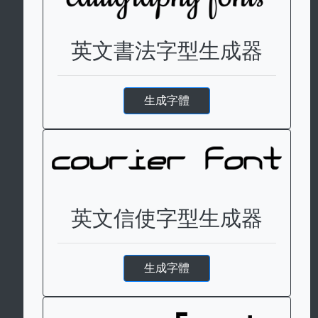
英文書法字型生成器
生成字體
英文信使字型生成器
生成字體