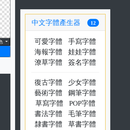
中文字體產生器
12
可愛字體
手寫字體
色
海報字體
娃娃字體
潦草字體
簽名字體
復古字體
少女字體
藝術字體
鋼筆字體
草寫字體
POP字體
書法字體
毛筆字體
隸書字體
草書字體