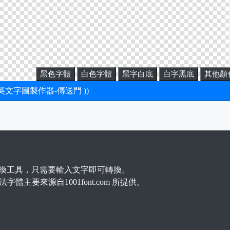
黑色字體
白色字體
黑字白底
白字黑底
其他顏
新英文字圖製作器-傳送門 ))
換工具，只需要輸入文字即可轉換。
法字體主要來源自1001font.com 所提供。