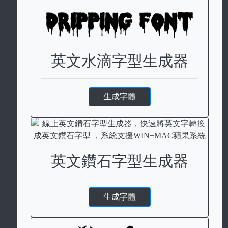
英文水滴字型生成器
生成字體
英文鑽石字型生成器
生成字體