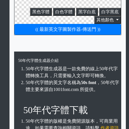
黑色字體
白色字體
黑字白底
白字黑底
其他顏色
(( 最新英文字圖製作器-傳送門 ))
50年代字體生成器介紹
50年代字體生成器是一款免費的線上50年代字
體轉換工具，只需要輸入文字即可轉換。
50年代字體的英文字名稱為
50s font
，50年代字
體主要來源自1001font.com 所提供。
50年代字體下載
50年代字體的版權是免費開源版本，可商業用
途，如果需要查詢相關資訊，請點擊
作者資訊